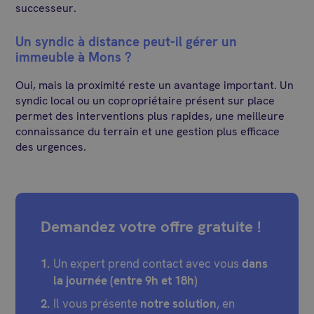
successeur.
Un syndic à distance peut-il gérer un
immeuble à Mons ?
Oui, mais la proximité reste un avantage important. Un
syndic local ou un copropriétaire présent sur place
permet des interventions plus rapides, une meilleure
connaissance du terrain et une gestion plus efficace
des urgences.
Demandez votre offre gratuite !
Un expert prend contact avec vous
dans
la journée (entre 9h et 18h)
Il vous présente
notre solution
, en