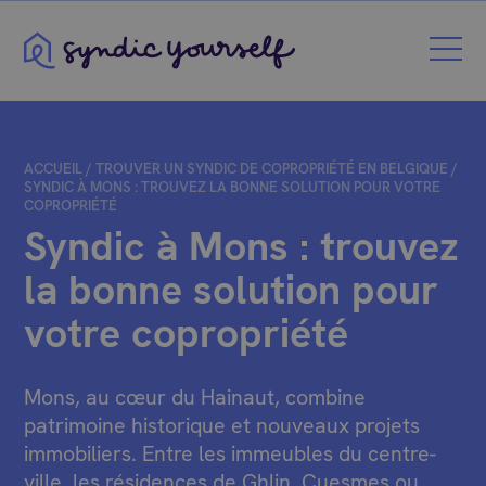
Syndic Yourself
ACCUEIL
/
TROUVER UN SYNDIC DE COPROPRIÉTÉ EN BELGIQUE
/
SYNDIC À MONS : TROUVEZ LA BONNE SOLUTION POUR VOTRE
COPROPRIÉTÉ
Syndic à Mons : trouvez
la bonne solution pour
votre copropriété
Mons, au cœur du Hainaut, combine
patrimoine historique et nouveaux projets
immobiliers. Entre les immeubles du centre-
ville, les résidences de Ghlin, Cuesmes ou