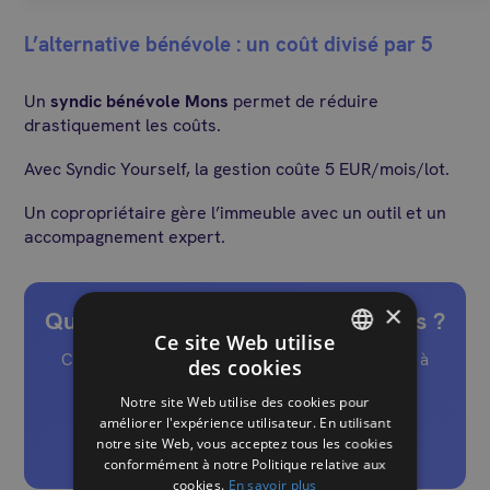
L’alternative bénévole : un coût divisé par 5
Un
syndic bénévole Mons
permet de réduire
drastiquement les coûts.
Avec Syndic Yourself, la gestion coûte 5 EUR/mois/lot.
Un copropriétaire gère l’immeuble avec un outil et un
accompagnement expert.
×
Quel type de syndic choisir à Mons ?
Ce site Web utilise
Comparez les solutions et trouvez celle adaptée à
des cookies
FRENCH
votre copropriété et à votre budget.
Notre site Web utilise des cookies pour
DUTCH
améliorer l'expérience utilisateur. En utilisant
Comparer les solutions
notre site Web, vous acceptez tous les cookies
conformément à notre Politique relative aux
cookies.
En savoir plus