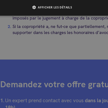
La procédure est perdue par la copropriété : le 
AFFICHER LES DÉTAILS
participer aux honoraires de l’avocat de la copro
imposés par le jugement à charge de la copropri
Si la copropriété a, ne fut-ce que partiellement, 
supporter dans les charges les honoraires d’avoc
Demandez votre offre gratui
Un expert prend contact avec vous
dans la jo
18h)