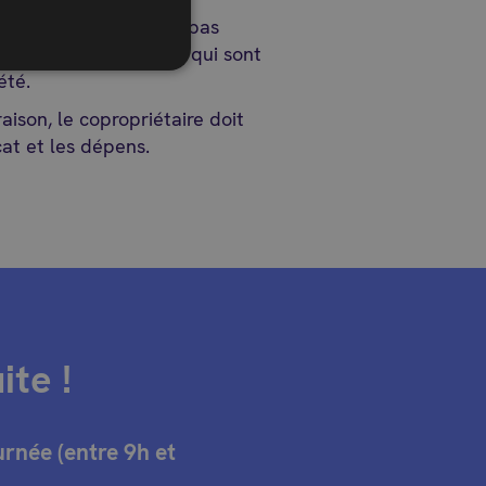
copropriétaire ne doit pas
priété, ni aux dépens qui sont
été.
raison, le copropriétaire doit
at et les dépens.
te !
urnée (entre 9h et