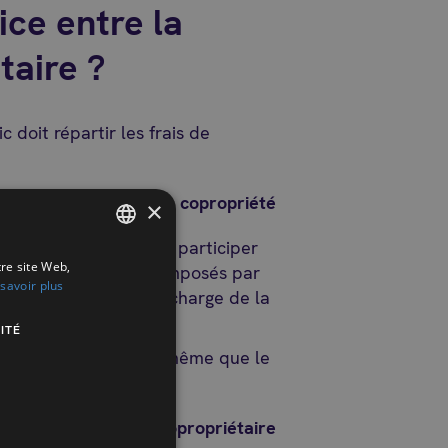
ice entre la
taire ?
 doit répartir les frais de
propriétaire contre la copropriété
×
étaire : il ne doit pas participer
tre site Web,
FRENCH
 aux dépens qui sont imposés par
savoir plus
e de frais d’avocat) à charge de la
DUTCH
ITÉ
nt, raison il en est de même que le
propriété contre un copropriétaire