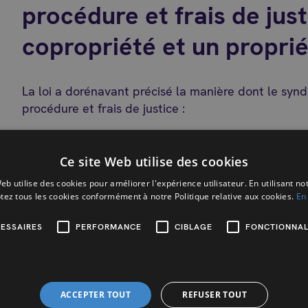
procédure et frais de just
copropriété et un proprié
La loi a dorénavant précisé la manière dont le syndic
procédure et frais de justice :
Frais d’une procédure judiciaire engagée par un co
Ce site Web utilise des cookies
La procédure judiciaire est gagnée par le copropri
eb utilise des cookies pour améliorer l'expérience utilisateur. En utilisant no
aux honoraires de l’avocat de la copropriété, ni
tez tous les cookies conformément à notre Politique relative aux cookies.
En 
le jugement (dépens = frais d’assignation + parti
copropriété.
ESSAIRES
PERFORMANCE
CIBLAGE
FONCTIONNAL
Si le copropriétaire a, ne fut-ce-que partielleme
point 1.
Frais d’une procédure judiciaire engagée par la co
ACCEPTER TOUT
REFUSER TOUT