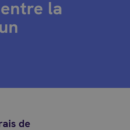
 entre la
 un
rais de