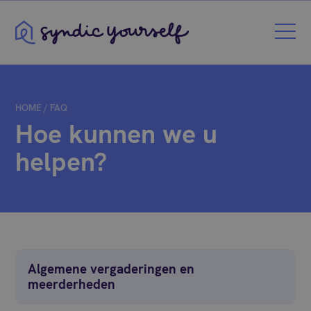
Syndic Yourself
HOME
/
FAQ
Hoe kunnen we u
helpen?
Algemene vergaderingen en
meerderheden