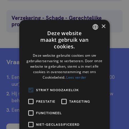
Verzekering - Schade - Gerechtelijke
procedures
×
Deze website
maakt gebruik van
FRENCH
cookies.
DUTCH
Deze website gebruikt cookies om uw
Vraag een gratis offerte !
gebruikerservaring te verbeteren. Door onze
website te gebruiken, stemt u in met alle
cookies in overeenstemming met ons
Een expert neemt overdag (tussen 9.00 en 18.00
Cookiebeleid.
Lees verder
uur) contact met u op
STRIKT NOODZAKELIJK
Hij stelt u onze oplossing voor, op basis van uw
behoeften
PRESTATIE
TARGETING
Een aangepaste offerte volgt
FUNCTIONEEL
NIET-GECLASSIFICEERD