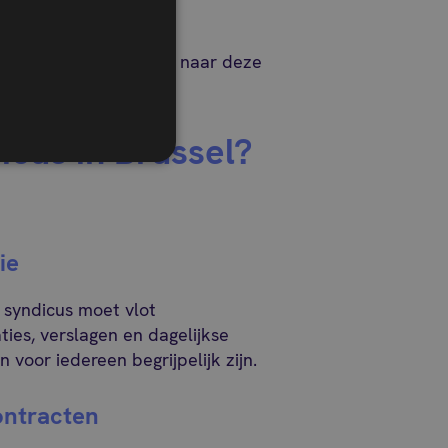
dommen stap voor stap naar deze
icus in Brussel?
ie
 syndicus moet vlot
ies, verslagen en dagelijkse
voor iedereen begrijpelijk zijn.
ontracten