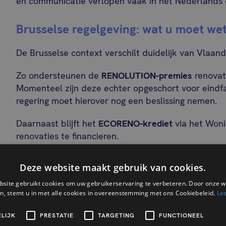
en communicatie verlopen vaak in het Nederlands 
Brusselse regelgeving: wat u moet we
De Brusselse context verschilt duidelijk van Vlaand
Zo ondersteunen de
RENOLUTION-premies
renovat
Momenteel zijn deze echter opgeschort voor eind
regering moet hierover nog een beslissing nemen.
Daarnaast blijft het
ECORENO-krediet
via het Won
renovaties te financieren.
Ook belangrijk: in Brussel is het
EPB-certificaat
verp
Deze website maakt gebruik van cookies.
verschilt van het Vlaamse EPC.
site gebruikt cookies om uw gebruikerservaring te verbeteren. Door onze w
Tot slot gelden er via het
BWLKE
duidelijke langete
n, stemt u in met alle cookies in overeenstemming met ons Cookiebeleid.
Le
tegen 2033: maximaal 275 kWh/m²/jaar
LIJK
PRESTATIE
TARGETING
FUNCTIONEEL