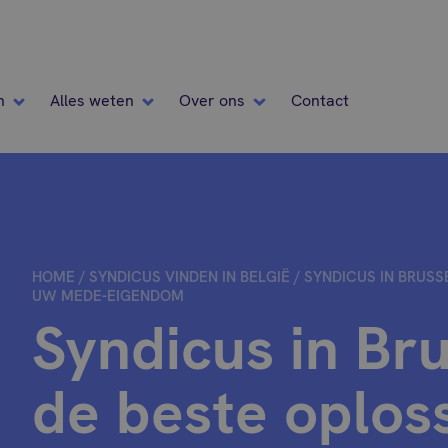
n
Alles weten
Over ons
Contact
HOME
/
SYNDICUS VINDEN IN BELGIË
/
SYNDICUS IN BRUSS
UW MEDE-EIGENDOM
Syndicus in Bru
de beste oplos