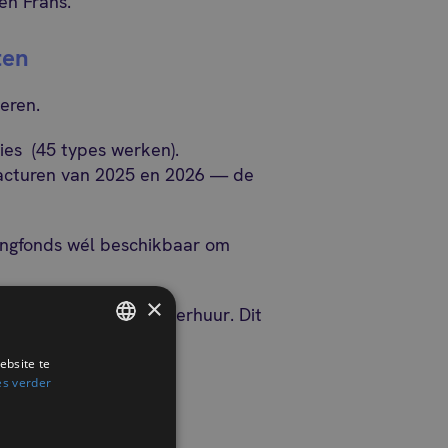
én Frans.
ten
eren.
ies (45 types werken).
facturen van 2025 en 2026 — de
ingfonds wél beschikbaar om
×
licht bij verkoop en verhuur. Dit
ebsite te
FRENCH
rmijndoelstellingen:
es verder
DUTCH