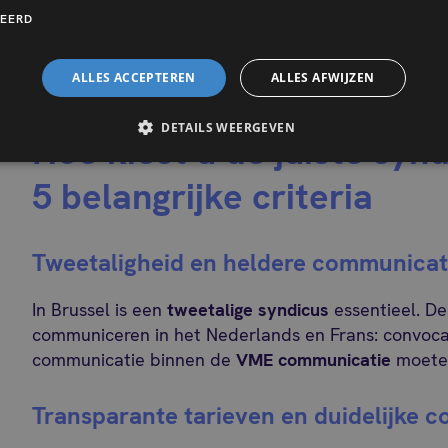
tegen 2045: maximaal 150 kWh/m²/jaar
CEERD
De syndicus speelt een sleutelrol om mede-eigen
ALLES ACCEPTEREN
ALLES AFWIJZEN
doelstellingen te begeleiden.
DETAILS WEERGEVEN
Hoe kiest u de juiste synd
5 belangrijke criteria
Tweetaligheid en heldere communicat
In Brussel is een
tweetalige syndicus
essentieel. De
communiceren in het Nederlands en Frans: convocat
communicatie binnen de
VME communicatie
moeten 
Transparante tarieven en duidelijke c