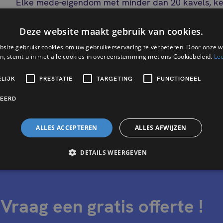
Elke mede-eigendom met minder dan 20 kavels, ke
parkeerplaatsen niet meegerekend, mag een vere
waarin ten minste de inkomsten en uitgaven, de th
Deze website maakt gebruik van cookies.
en rekeningenstroom, het bedrag van het werkkapi
site gebruikt cookies om uw gebruikerservaring te verbeteren. Door onze w
weergegeven.
n, stemt u in met alle cookies in overeenstemming met ons Cookiebeleid.
Le
Elke mede-eigendom met twintig kavels of meer, ke
LIJK
PRESTATIE
TARGETING
FUNCTIONEEL
parkeerplaatsen niet meegerekend, moeten een b
minimumindeling van het algemeen rekeningenstels
CEERD
ALLES ACCEPTEREN
ALLES AFWIJZEN
DETAILS WEERGEVEN
Vraag een gratis offerte !