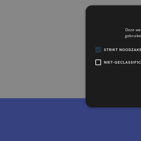
Deze web
gebruike
STRIKT NOODZAKE
NIET-GECLASSIFI