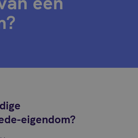
 van een
m?
dige
mede-eigendom?