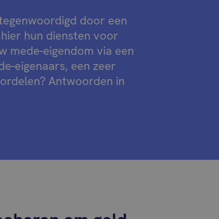
tegenwoordigd door een
 hier hun diensten voor
 uw mede-eigendom via een
ede-eigenaars, een zeer
voordelen? Antwoorden in