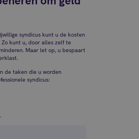
beheren om geld
jwillige syndicus kunt u de kosten
o kunt u, door alles zelf te
rminderen. Maar let op, u bespaart
erklast.
jn de taken die u worden
fessionele syndicus:
.