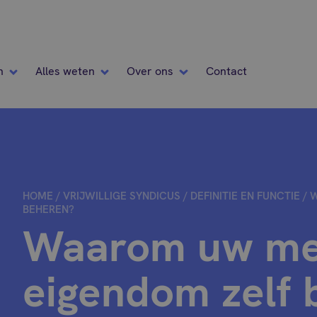
n
Alles weten
Over ons
Contact
HOME
/
VRIJWILLIGE SYNDICUS
/
DEFINITIE EN FUNCTIE
/
W
BEHEREN?
Waarom uw me
eigendom zelf 