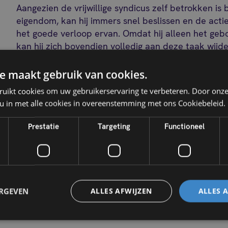
Aangezien de vrijwillige syndicus zelf betrokken is
eigendom, kan hij immers snel beslissen en de acti
het goede verloop ervan. Omdat hij alleen het geb
kan hij zich bovendien volledig aan deze taak wijde
overweldigd wordt door de taken die hem toekome
e maakt gebruik van cookies.
ruikt cookies om uw gebruikerservaring te verbeteren. Door onze
Goed om weten
 u in met alle cookies in overeenstemming met ons Cookiebeleid.
De vrijwillige syndicus moet aan een aantal for
Prestatie
Targeting
Functioneel
dus goed naar de regels voor mede-eigendom.
Zelf uw mede-eigendom 
ERGEVEN
ALLES AFWIJZEN
ALLES 
transparantie gegarande