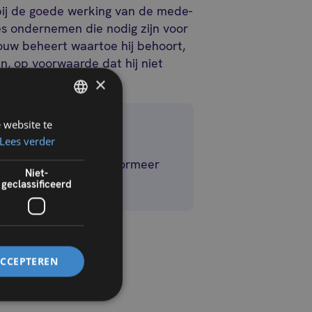
 bij de goede werking van de mede-
es ondernemen die nodig zijn voor
ouw beheert waartoe hij behoort,
n, op voorwaarde dat hij niet
n.
×
 website te
FRENCH
Lees verder
DUTCH
maliteiten voldoen. Informeer
Niet-
geclassificeerd
beheren:
ACCEPTEREN
erd