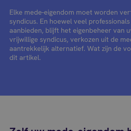
Elke mede-eigendom moet worden ver
syndicus. En hoewel veel professionals
aanbieden, blijft het eigenbeheer van
vrijwillige syndicus, verkozen uit de m
aantrekkelijk alternatief. Wat zijn de 
dit artikel.