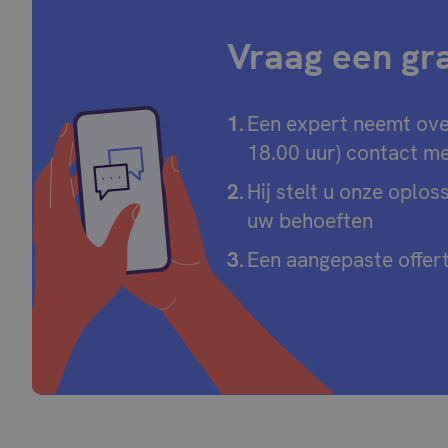
Vraag een grat
Een expert neemt ove
18.00 uur) contact me
Hij stelt u onze oplos
uw behoeften
Een aangepaste offert