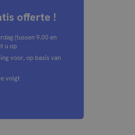
is offerte !
rdag (tussen 9.00 en
t u op
sing voor, op basis van
e volgt