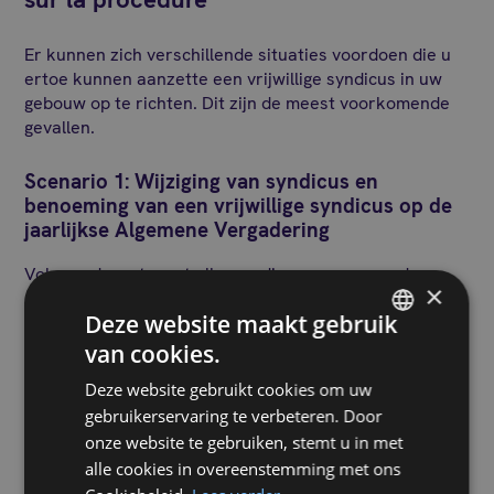
Er kunnen zich verschillende situaties voordoen die u
ertoe kunnen aanzette een vrijwillige syndicus in uw
gebouw op te richten. Dit zijn de meest voorkomende
gevallen.
Scenario 1: Wijziging van syndicus en
benoeming van een vrijwillige syndicus op de
jaarlijkse Algemene Vergadering
Volgens de wet moet elke syndicus van een mede-
×
eigendom jaarlijks een Algemene Vergadering
Deze website maakt gebruik
bijeenroepen. Als u van syndicus wilt veranderen en
voor een vrijwillige syndicus wilt kiezen, dan is dit het
van cookies.
FRENCH
ideale moment om een resolutie te stemmen. Om dit
Deze website gebruikt cookies om uw
initiatief echter te kunnen valideren moet de Algemene
DUTCH
gebruikerservaring te verbeteren. Door
Vergadering 21 dagen op voorhand en met
onze website te gebruiken, stemt u in met
ontvangstbevestiging worden bijeengeroepen. In deze
bijeenroeping moet dan de dagorde worden vermeld,
alle cookies in overeenstemming met ons
d.w.z. de resoluties betreffende de wijziging van de