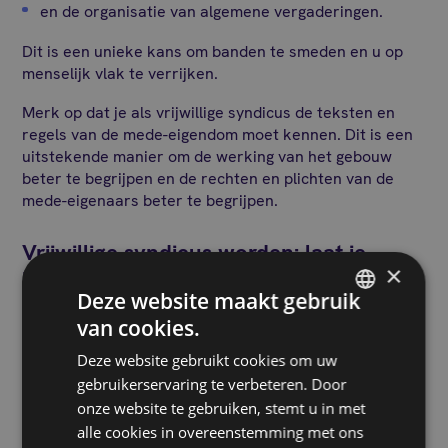
en de organisatie van algemene vergaderingen.
Dit is een unieke kans om banden te smeden en u op
menselijk vlak te verrijken.
Merk op dat je als vrijwillige syndicus de teksten en
regels van de mede-eigendom moet kennen. Dit is een
uitstekende manier om de werking van het gebouw
beter te begrijpen en de rechten en plichten van de
mede-eigenaars beter te begrijpen.
Vrijwillige syndicus worden: laat je
×
begeleiden!
Deze website maakt gebruik
van cookies.
Net als een professionele syndicus is de
vrijwillige
FRENCH
syndicus
verantwoordelijk voor verscheidene taken.
Deze website gebruikt cookies om uw
DUTCH
Deze omvatten:
gebruikerservaring te verbeteren. Door
onze website te gebruiken, stemt u in met
administratief beheer
alle cookies in overeenstemming met ons
financieel beheer