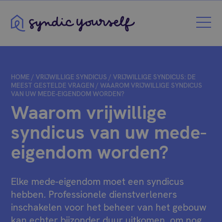
Syndic Yourself
HOME
/
VRIJWILLIGE SYNDICUS
/
VRIJWILLIGE SYNDICUS: DE
MEEST GESTELDE VRAGEN
/
WAAROM VRIJWILLIGE SYNDICUS
VAN UW MEDE-EIGENDOM WORDEN?
Waarom vrijwillige
syndicus van uw mede-
eigendom worden?
Elke mede-eigendom moet een syndicus
hebben. Professionele dienstverleners
inschakelen voor het beheer van het gebouw
kan echter bijzonder duur uitkomen, om nog