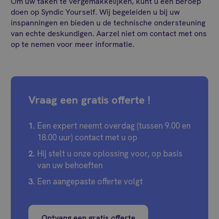
Om uw taken te vergemakkelijken, kunt u een beroep
doen op Syndic Yourself. Wij begeleiden u bij uw
inspanningen en bieden u de technische ondersteuning
van echte deskundigen. Aarzel niet om contact met ons
op te nemen voor meer informatie.
Vraag een gratis offerte !
Een expert neemt overdag (tussen 9.00 en
18.00 uur) contact met u op
Hij stelt u onze oplossing voor, op basis
van uw behoeften
Een aangepaste offerte volgt
Ontvang een gratis offerte