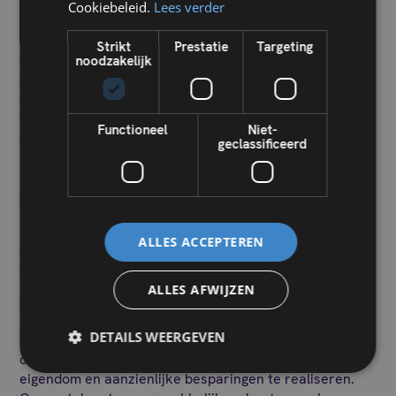
Cookiebeleid.
Lees verder
en technisch beheer van de mede-eigendom.
Strikt
Prestatie
Targeting
Ook moet de mede-eigenaar zorgen voor alle juridische
noodzakelijk
en administratieve procedures gelinkt aan de mede-
eigendom. Deze taken vertegenwoordigen een grote
verantwoordelijkheid en vereisen een zekere
Functioneel
Niet-
deskundigheid.
geclassificeerd
Hiervoor kan men zich laten bijstaan door een platform
dat vrijwillige syndici ondersteund zoals Syndic
Yourself. Door u bij te staan in alle aspecten van het
beheer (boekhoudkundig, technisch, juridisch,
ALLES ACCEPTEREN
administratief, enz.) stellen wij u in staat uw mede-
eigendom heel efficiënt te beheren.
ALLES AFWIJZEN
Conclusie
DETAILS WEERGEVEN
Vrijwillige syndicus worden is een uitstekende manier
om deel te nemen aan het beheer van uw mede-
eigendom en aanzienlijke besparingen te realiseren.