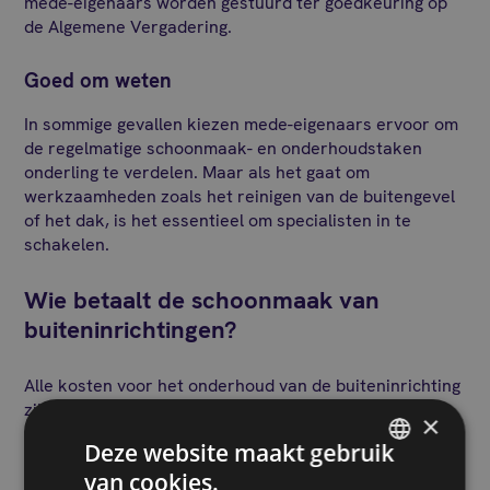
mede-eigenaars worden gestuurd ter goedkeuring op
de Algemene Vergadering.
Goed om weten
In sommige gevallen kiezen mede-eigenaars ervoor om
de regelmatige schoonmaak- en onderhoudstaken
onderling te verdelen. Maar als het gaat om
werkzaamheden zoals het reinigen van de buitengevel
of het dak, is het essentieel om specialisten in te
schakelen.
Wie betaalt de schoonmaak van
buiteninrichtingen?
Alle kosten voor het onderhoud van de buiteninrichting
zijn ten laste van de mede-eigenaars. Deze uitgaven
×
zijn opgenomen in de algemene kosten voor
Deze website maakt gebruik
gemeenschappelijke ruimten. Deze kosten worden
van cookies.
onder alle mede-eigenaars verdeeld, volgens hun
FRENCH