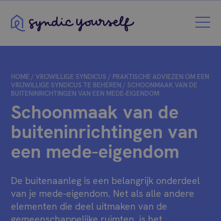
Syndic Yourself
HOME
/
VRIJWILLIGE SYNDICUS
/
PRAKTISCHE ADVIEZEN OM EEN
VRIJWILLIGE SYNDICUS TE BEHEREN
/
SCHOONMAAK VAN DE
BUITENINRICHTINGEN VAN EEN MEDE-EIGENDOM
Schoonmaak van de
buiteninrichtingen van
een mede-eigendom
De buitenaanleg is een belangrijk onderdeel
van je mede-eigendom. Net als alle andere
elementen die deel uitmaken van de
gemeenschappelijke ruimten, is het