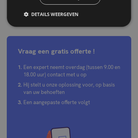
Een goed beheer begint vaak met eenvoudige reflexen,
DETAILS WEERGEVEN
bekijk onze gids
.
Vraag een gratis offerte !
Een expert neemt overdag (tussen 9.00 en
18.00 uur) contact met u op
Hij stelt u onze oplossing voor, op basis
van uw behoeften
Een aangepaste offerte volgt