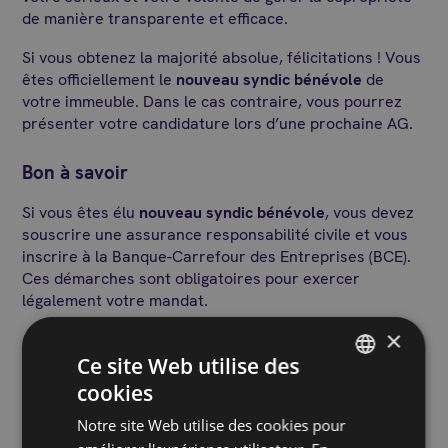
de manière transparente et efficace.
Si vous obtenez la majorité absolue, félicitations ! Vous
êtes officiellement le
nouveau syndic bénévole
de
votre immeuble. Dans le cas contraire, vous pourrez
présenter votre candidature lors d’une prochaine AG.
Bon à savoir
Si vous êtes élu
nouveau syndic bénévole
, vous devez
souscrire une assurance responsabilité civile et vous
inscrire à la Banque-Carrefour des Entreprises (BCE).
Ces démarches sont obligatoires pour exercer
légalement votre mandat.
×
Étape 3 : La récupération des archives
Ce site Web utilise des
auprès de l’ancien syndic
cookies
FRENCH
Notre site Web utilise des cookies pour
Une fois élu, vous devez récupérer l’ensemble des
DUTCH