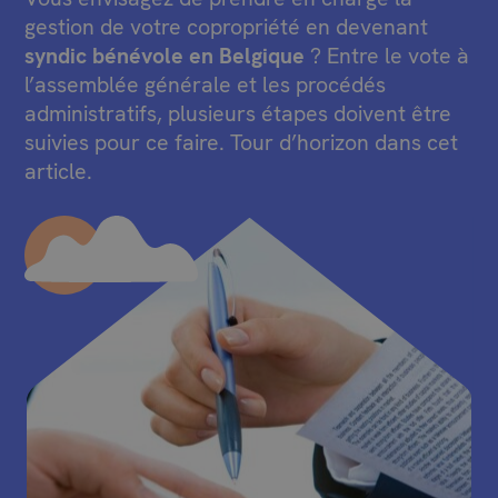
gestion de votre copropriété en devenant
syndic bénévole
en Belgique
? Entre le vote à
l’assemblée générale et les procédés
administratifs, plusieurs étapes doivent être
suivies pour ce faire. Tour d’horizon dans cet
article.