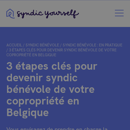
Syndic Yourself
ACCUEIL
/
SYNDIC BÉNÉVOLE
/
SYNDIC BÉNÉVOLE : EN PRATIQUE
/
3 ÉTAPES CLÉS POUR DEVENIR SYNDIC BÉNÉVOLE DE VOTRE
COPROPRIÉTÉ EN BELGIQUE
3 étapes clés pour
devenir syndic
bénévole de votre
copropriété en
Belgique
Vous envisagez de prendre en charge la