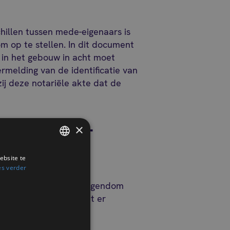
hillen tussen mede-eigenaars is
 op te stellen. In dit document
 in het gebouw in acht moet
rmelding van de identificatie van
ij deze notariële akte dat de
ussen mede-
×
st?
ebsite te
FRENCH
es verder
DUTCH
egd binnen de mede-eigendom
t gebouw? Weet dan dat er
te lossen.