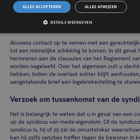
Voor meer informatie over de procedures bij menin
ALLES ACCEPTEREN
ALLES AFWIJZEN
klik hier om onze uitgebreide gids te lezen
.
DETAILS WEERGEVEN
Voor een minnelijke schikking kiezen
Alvorens contact op te nemen met een gerechtelijke
tot een minnelijke schikking te komen. In dit geval
herinneren aan de clausules van het Reglement v
worden nageleefd. Over het algemeen zult u slecht
hebben. Indien de overlast echter blijft aanhouden
aangetekende brief een ingebrekestelling te sturen
Verzoek om tussenkomst van de synd
Het is belangrijk te weten dat u in geval van een 
op de syndicus van mede-eigendom. Of de syndicus n
syndicus is, hij of zij zal de onruststoker waarschuw
kan hij zelfs sancties treffen tegen de bewoner in