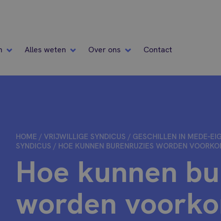
n
Alles weten
Over ons
Contact
HOME
/
VRIJWILLIGE SYNDICUS
/
GESCHILLEN IN MEDE-EI
SYNDICUS
/
HOE KUNNEN BURENRUZIES WORDEN VOORKO
Hoe kunnen bu
worden voork