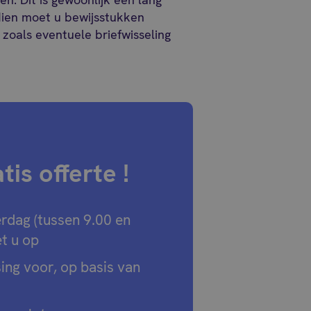
dien moet u bewijsstukken
zoals eventuele briefwisseling
is offerte !
rdag (tussen 9.00 en
t u op
sing voor, op basis van