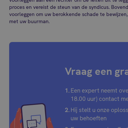
proces en vereist de steun van de syndicus. Boven
voorleggen om uw berokkende schade te bewijzen, 
met uw buurman.
Vraag een grat
Een expert neemt ove
18.00 uur) contact me
Hij stelt u onze oplos
uw behoeften