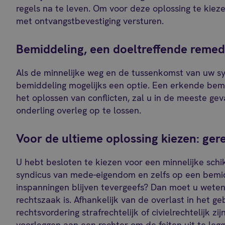
regels na te leven. Om voor deze oplossing te kie
met ontvangstbevestiging versturen.
Bemiddeling, een doeltreffende remed
Als de minnelijke weg en de tussenkomst van uw syn
bemiddeling mogelijks een optie. Een erkende bemi
het oplossen van conflicten, zal u in de meeste geval
onderling overleg op te lossen.
Voor de ultieme oplossing kiezen: ger
U hebt besloten te kiezen voor een minnelijke sch
syndicus van mede-eigendom en zelfs op een bemi
inspanningen blijven tevergeefs? Dan moet u weten
rechtszaak is. Afhankelijk van de overlast in het g
rechtsvordering strafrechtelijk of civielrechtelijk zi
voorleggen aan een rechter om de feiten uit te legg