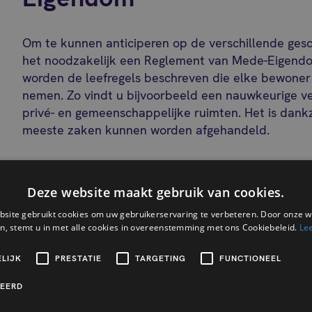
Om te kunnen anticiperen op de verschillende gesc
het noodzakelijk een Reglement van Mede-Eigendom
worden de leefregels beschreven die elke bewoner
nemen. Zo vindt u bijvoorbeeld een nauwkeurige ve
privé- en gemeenschappelijke ruimten. Het is dankz
meeste zaken kunnen worden afgehandeld.
Hoe kunnen geschillen t
Deze website maakt gebruik van cookies.
eigenaars worden opgelo
site gebruikt cookies om uw gebruikerservaring te verbeteren. Door onze w
n, stemt u in met alle cookies in overeenstemming met ons Cookiebeleid.
Le
Het Reglement van Mede-Eigendom wordt vastgel
LIJK
PRESTATIE
TARGETING
FUNCTIONEEL
maar er zijn toch nog steeds conflicten binnen he
verschillende manieren zijn om deze problemen op 
CEERD