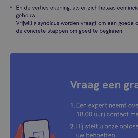
En de verliesrekening, als er zich helaas een inc
gebouw.
Vrijwillig syndicus worden vraagt om een goede o
de concrete stappen om goed te beginnen.
Vraag een grat
Een expert neemt ove
18.00 uur) contact me
Hij stelt u onze oplos
uw behoeften