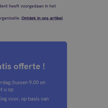
ident heeft voorgedaan in het
rganisatie.
Ontdek in ons artikel
is offerte !
rdag (tussen 9.00 en
t u op
sing voor, op basis van