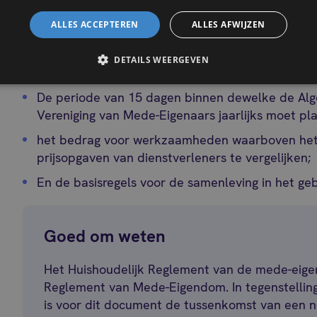
elementen bevatten:
ALLES ACCEPTEREN
ALLES AFWIJZEN
De regels om de algemene vergaderingen bijeen 
DETAILS WEERGEVEN
De methode om de syndicus van de mede-eigend
De periode van 15 dagen binnen dewelke de Al
Vereniging van Mede-Eigenaars jaarlijks moet pl
het bedrag voor werkzaamheden waarboven het 
prijsopgaven van dienstverleners te vergelijken;
En de basisregels voor de samenleving in het ge
Goed om weten
Het Huishoudelijk Reglement van de mede-eige
Reglement van Mede-Eigendom. In tegenstelli
is voor dit document de tussenkomst van een nota