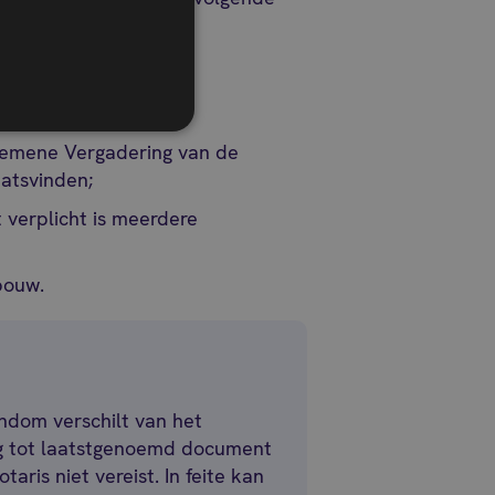
te roepen;
om aan te stellen;
gemene Vergadering van de
aatsvinden;
verplicht is meerdere
bouw.
ndom verschilt van het
ng tot laatstgenoemd document
ris niet vereist. In feite kan