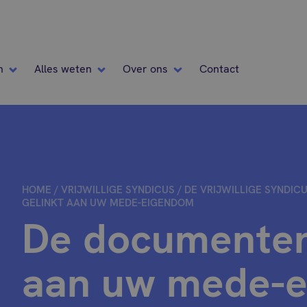
n
Alles weten
Over ons
Contact
HOME
/
VRIJWILLIGE SYNDICUS
/
DE VRIJWILLIGE SYNDICU
GELINKT AAN UW MEDE-EIGENDOM
De documenten
aan uw mede-