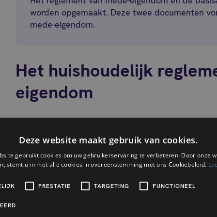
Het reglement van mede-eigendom en de basis
worden opgemaakt. Deze twee documenten vor
mede-eigendom.
Het huishoudelijk reglem
eigendom
Naast de hierboven vermelde documenten moet u
huishoudelijk reglement hebben. Deze heeft als vo
Deze website maakt gebruik van cookies.
gemeenschap te reguleren en de harmonie binnen d
site gebruikt cookies om uw gebruikerservaring te verbeteren. Door onze w
Daartoe stelt het verschillende regels vast om de r
n, stemt u in met alle cookies in overeenstemming met ons Cookiebeleid.
Le
van het gebouw te waarborgen.
LIJK
PRESTATIE
TARGETING
FUNCTIONEEL
CEERD
Het huishoudelijk reglement van de mede-eigendo