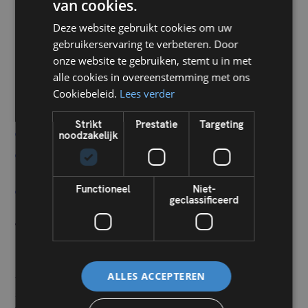
de Algemene Vergadering.
van cookies.
FRENCH
Deze website gebruikt cookies om uw
DUTCH
De begroting uitvoeren en controleren
gebruikerservaring te verbeteren. Door
onze website te gebruiken, stemt u in met
Zodra de begroting is goedgekeurd door de Algemene
alle cookies in overeenstemming met ons
Vergadering, zal de syndicus :
Cookiebeleid.
Lees verder
de lopende uitgaven opvolgen,
Strikt
Prestatie
Targeting
de onderhoudscontracten beheren
noodzakelijk
erop toezien dat de werkzaamheden binnen het
budget worden uitgevoerd,
Functioneel
Niet-
enz.
geclassificeerd
Tot slot
Het
beheer van het budget van een mede-eigendom
ALLES ACCEPTEREN
vereist vaardigheid en nauwgezetheid. De syndicus
speelt een essentiële rol in dit beheer en zorgt voor de