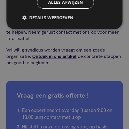
financiële stabiliteit van het gebouw. Bent u een
ALLES AFWIJZEN
vrijwillige syndicus en wenst u te worden bijgestaan
door een professional om het budget van de mede-
DETAILS WEERGEVEN
eigendom en alle andere administratie aspecten van
het gebouw te beheren, dan is Syndic Yourself er om u
te helpen. Neem gerust contact met ons op voor meer
informatie!
Vrijwillig syndicus worden vraagt om een goede
organisatie.
Ontdek in ons artikel
de concrete stappen
om goed te beginnen.
Vraag een gratis offerte !
Een expert neemt overdag (tussen 9.00 en
18.00 uur) contact met u op
Hij stelt u onze oplossing voor, op basis