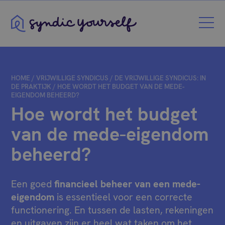
Syndic Yourself
HOME
/
VRIJWILLIGE SYNDICUS
/
DE VRIJWILLIGE SYNDICUS: IN
DE PRAKTIJK
/
HOE WORDT HET BUDGET VAN DE MEDE-
EIGENDOM BEHEERD?
Hoe wordt het budget
van de mede-eigendom
beheerd?
Een goed
financieel beheer van een mede-
eigendom
is essentieel voor een correcte
functionering. En tussen de lasten, rekeningen
en uitgaven zijn er heel wat taken om het